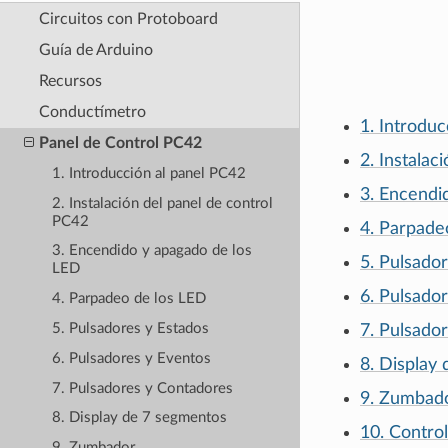
Circuitos con Protoboard
Guía de Arduino
Recursos
Conductímetro
1. Introdu
Panel de Control PC42
2. Instalac
1. Introducción al panel PC42
3. Encendi
2. Instalación del panel de control
PC42
4. Parpade
3. Encendido y apagado de los
5. Pulsado
LED
6. Pulsado
4. Parpadeo de los LED
5. Pulsadores y Estados
7. Pulsado
6. Pulsadores y Eventos
8. Display
7. Pulsadores y Contadores
9. Zumbad
8. Display de 7 segmentos
10. Control
9. Zumbador