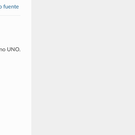
o fuente
uino UNO.