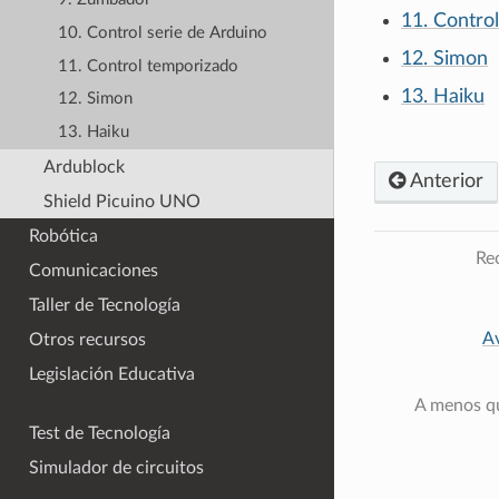
11. Contro
10. Control serie de Arduino
12. Simon
11. Control temporizado
13. Haiku
12. Simon
13. Haiku
Ardublock
Anterior
Shield Picuino UNO
Robótica
Rec
Comunicaciones
Taller de Tecnología
Av
Otros recursos
Legislación Educativa
A menos qu
Test de Tecnología
Simulador de circuitos