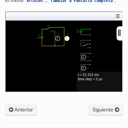
el menú
...
.
Archivo
Cambiar
a
Pantalla
Completa
Anterior
Siguiente