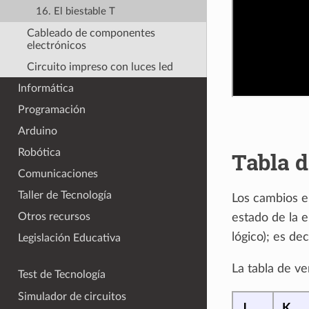
16. El biestable T
Cableado de componentes
electrónicos
Circuito impreso con luces led
Informática
Programación
Arduino
Robótica
Tabla d
Comunicaciones
Taller de Tecnología
Los cambios en
Otros recursos
estado de la e
lógico); es de
Legislación Educativa
La tabla de v
Test de Tecnología
Simulador de circuitos
J
K