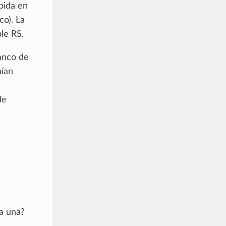
ubida en
co). La
le RS.
lanco de
nían
de
a una?