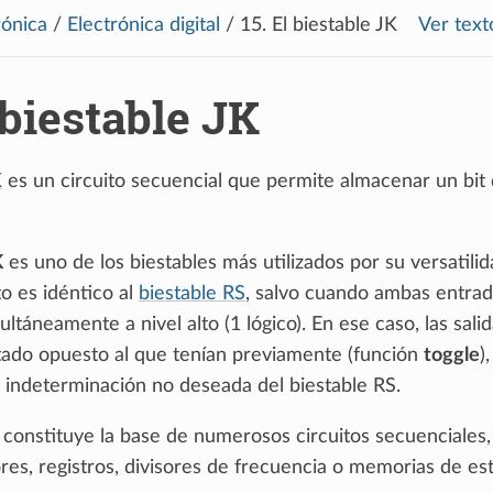
rónica
/
Electrónica digital
/
15.
El biestable JK
Ver text
 biestable JK
K
es un circuito secuencial que permite almacenar un bit
K
es uno de los biestables más utilizados por su versatilid
o es idéntico al
biestable RS
, salvo cuando ambas entra
ultáneamente a nivel alto (1 lógico). En ese caso, las sali
tado opuesto al que tenían previamente (función
toggle
),
a indeterminación no deseada del biestable RS.
 constituye la base de numerosos circuitos secuenciales,
es, registros, divisores de frecuencia o memorias de es