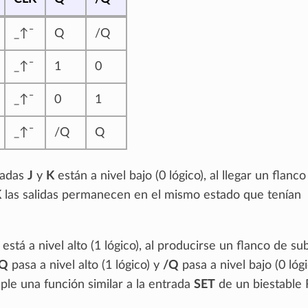
_↑¯
Q
/Q
_↑¯
1
0
_↑¯
0
1
_↑¯
/Q
Q
radas
J
y
K
están a nivel bajo (0 lógico), al llegar un flanco
K
las salidas permanecen en el mismo estado que tenían
está a nivel alto (1 lógico), al producirse un flanco de su
Q
pasa a nivel alto (1 lógico) y
/Q
pasa a nivel bajo (0 lógi
le una función similar a la entrada
SET
de un biestable 