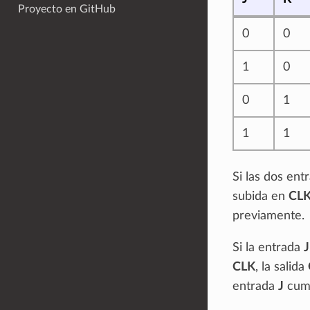
Proyecto en GitHub
0
0
1
0
0
1
1
1
Si las dos ent
subida en
CL
previamente.
Si la entrada
J
CLK
, la salida
entrada
J
cump