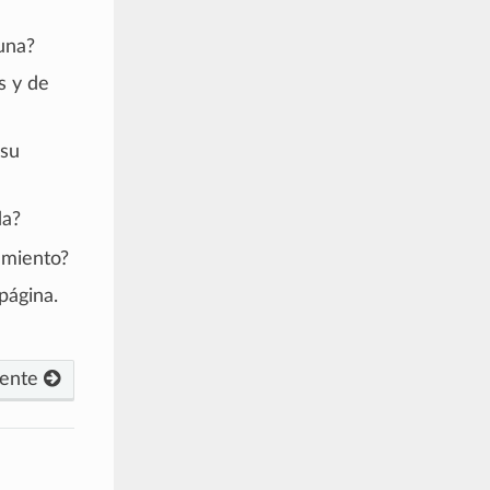
una?
s y de
 su
da?
amiento?
página.
iente