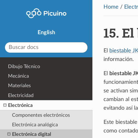
Home
/
Elect
15.
El
English
El
biestable J
información.
Dibujo Técnico
El
biestable J
Mecánica
funcionamient
Materiales
se activan sim
Electricidad
cambian al es
Electrónica
evitando así l
Componentes electrónicos
Este biestable
Electrónica analógica
como contador
Electrónica digital