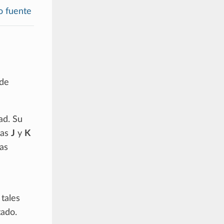
o fuente
 de
ad. Su
das
J
y
K
das
 tales
tado.