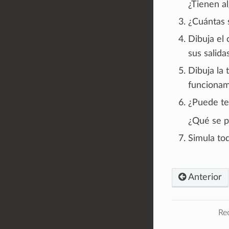
¿Tienen a
¿Cuántas 
Dibuja el 
sus salidas
Dibuja la
funcionam
¿Puede te
¿Qué se p
Simula tod
Anterior
Rec