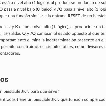
K
está a nivel alto (1 lógico), al producirse un flanco de s
Q
pasa a nivel bajo (0 lógico) y
/Q
pasa a nivel alto (1 lógi
le una función similar a la entrada
RESET
de un biestab
radas
J
y
K
están a nivel alto (1 lógico), al producirse un f
K
, las salidas
Q
y
/Q
cambian al estado opuesto al que te
omportamiento elimina la indeterminación presente en el
 permite construir otros circuitos útiles, como divisores 
contadores.
ios
n biestable JK y para qué sirve?
entradas tiene un biestable JK y qué función cumple cad