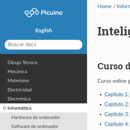
Home
/
Infor
Inteli
English
Curso d
Dibujo Técnico
Mecánica
Materiales
Curso online 
Electricidad
Capítulo 1:
Electrónica
Capítulo 2
Informática
Capítulo 3:
Hardware de ordenador
Capítulo 4
Software de ordenador