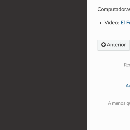
Computadoras e
Vídeo:
El 
Anterior
Rec
Av
A menos qu