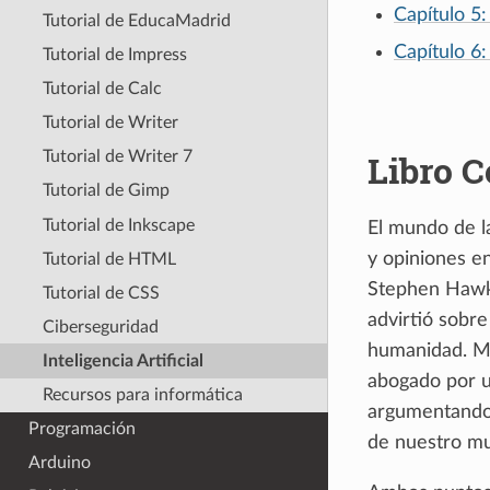
Capítulo 5
Tutorial de EducaMadrid
Capítulo 6
Tutorial de Impress
Tutorial de Calc
Tutorial de Writer
Libro 
Tutorial de Writer 7
Tutorial de Gimp
Tutorial de Inkscape
El mundo de la
y opiniones en
Tutorial de HTML
Stephen Hawki
Tutorial de CSS
advirtió sobre
Ciberseguridad
humanidad. Má
Inteligencia Artificial
abogado por un
Recursos para informática
argumentando 
Programación
de nuestro mu
Arduino