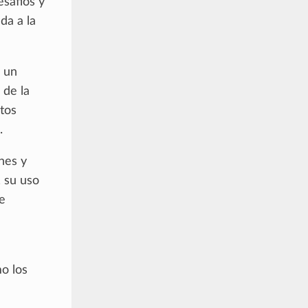
safíos y
da a la
, un
 de la
ptos
.
nes y
, su uso
e
u
o los