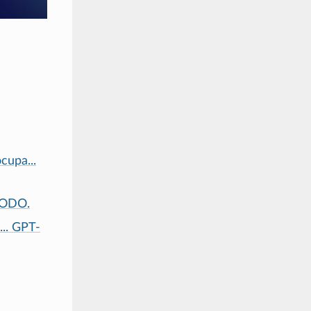
cupa...
TODO.
... GPT-