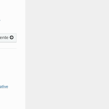
.
iente
ative