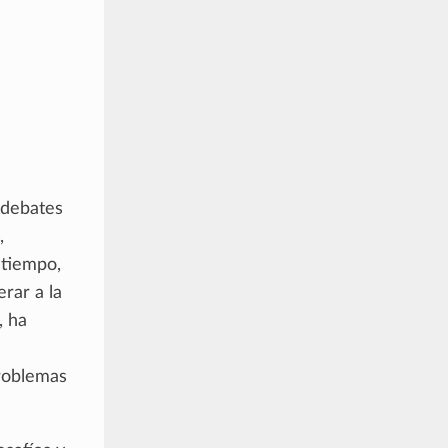
 debates
,
 tiempo,
erar a la
, ha
roblemas