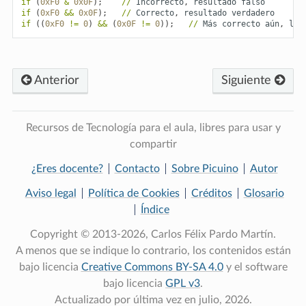
if
(
0xF0
&
0x0F
);
//
Incorrecto
,
resultado
falso
if
(
0xF0
&&
0x0F
);
//
Correcto
,
resultado
verdadero
if
((
0xF0
!=
0
)
&&
(
0x0F
!=
0
));
//
Más
correcto
aún
,
la
Anterior
Siguiente
Recursos de Tecnología para el aula, libres para usar y
compartir
¿Eres docente?
Contacto
Sobre Picuino
Autor
Aviso legal
Política de Cookies
Créditos
Glosario
Índice
Copyright © 2013-2026, Carlos Félix Pardo Martín.
A menos que se indique lo contrario, los contenidos están
bajo licencia
Creative Commons BY-SA 4.0
y el software
bajo licencia
GPL v3
.
Actualizado por última vez en julio, 2026.