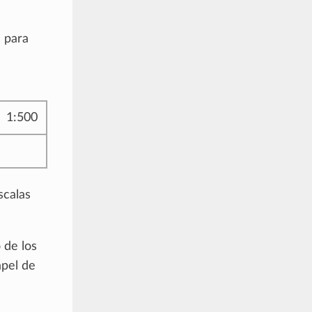
s para
1:500
scalas
 de los
apel de