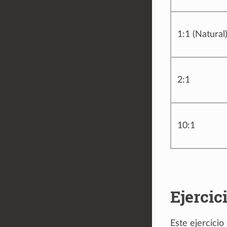
1:1 (Natural
2:1
10:1
Ejercic
Este ejercicio