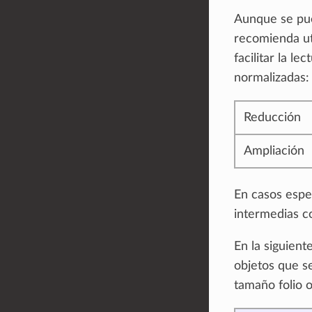
Aunque se pued
recomienda uti
facilitar la l
normalizadas:
Reducción
Ampliación
En casos espec
intermedias co
En la siguient
objetos que s
tamaño folio o