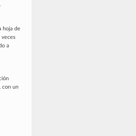
1
a hoja de
z veces
do a
ción
, con un