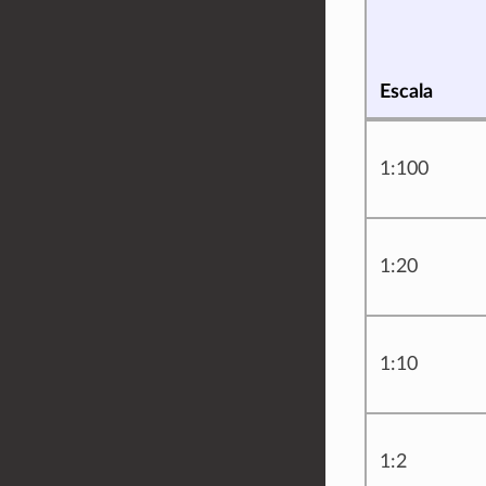
Escala
1:100
1:20
1:10
1:2