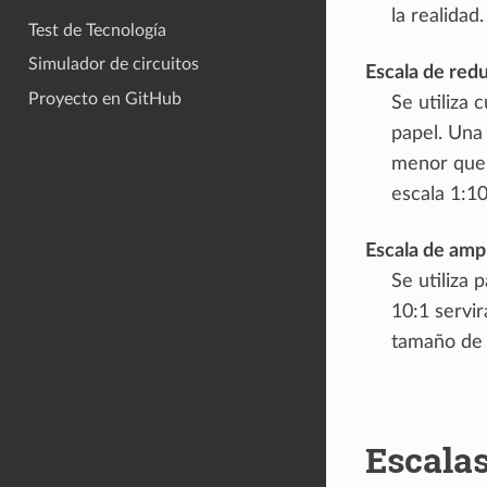
la realidad
Test de Tecnología
Simulador de circuitos
Escala de red
Proyecto en GitHub
Se utiliza
papel. Una 
menor que 
escala 1:1
Escala de amp
Se utiliza
10:1 servir
tamaño de 
Escala