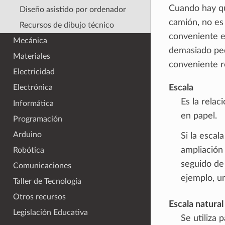
Cuando hay qu
Diseño asistido por ordenador
camión, no es 
Recursos de dibujo técnico
conveniente es
Mecánica
demasiado peq
Materiales
conveniente r
Electricidad
Escala
Electrónica
Es la relac
Informática
en papel.
Programación
Arduino
Si la esca
ampliación 
Robótica
seguido de
Comunicaciones
ejemplo, un
Taller de Tecnología
Otros recursos
Escala natural
Legislación Educativa
Se utiliza