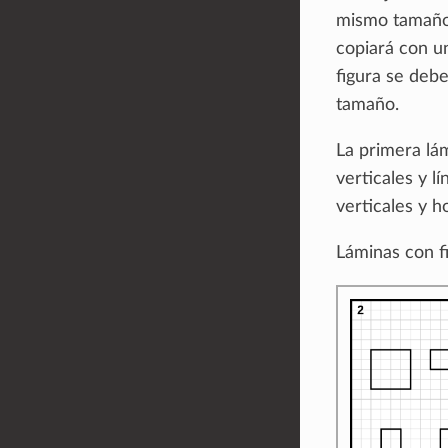
mismo tamaño 
copiará con un
figura se debe
tamaño.
La primera lám
verticales y l
verticales y ho
Láminas con fi