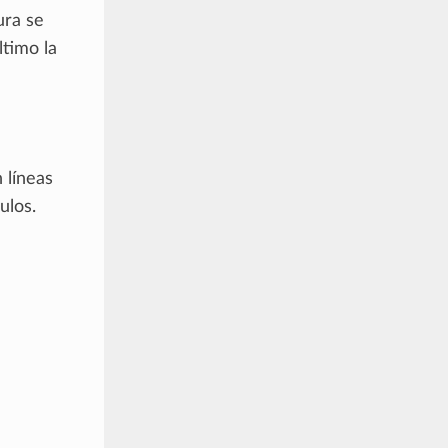
ura se
ltimo la
u
 líneas
ulos.