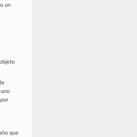
lo un
 objeto
de
r uno
(por
maño que