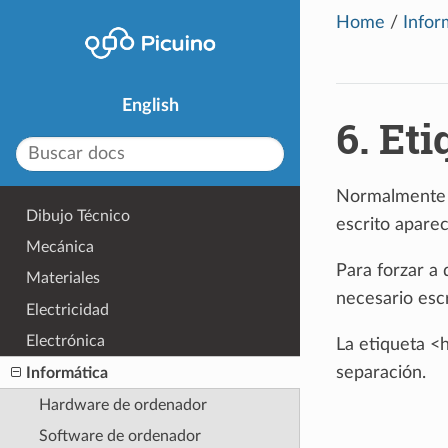
Home
/
Infor
English
6.
Eti
Normalmente l
Dibujo Técnico
escrito aparec
Mecánica
Para forzar a
Materiales
necesario escr
Electricidad
Electrónica
La etiqueta <h
separación.
Informática
Hardware de ordenador
Software de ordenador