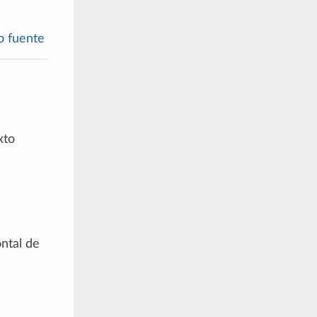
o fuente
xto
s
ontal de