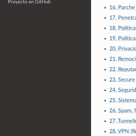
Proyecto en GitHub
16. Parche
17. Penetra
18. Polític
19. Polític
20. Privaci
21. Remoci
22. Reputac
23. Secure
24. Seguri
25. Sistem
26. Spam, f
27. Tunneli
28. VPN (Re