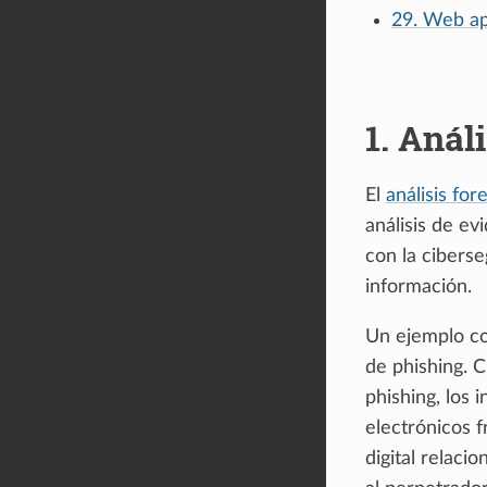
29. Web app
1.
Análi
El
análisis for
análisis de ev
con la ciberse
información.
Un ejemplo con
de phishing. 
phishing, los 
electrónicos f
digital relaci