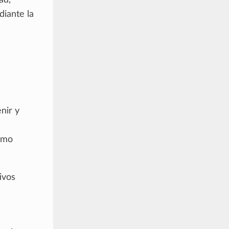
ad,
diante la
nir y
como
ivos