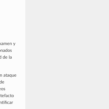
examen y
ionados
d de la
un ataque
 de
eos
rtefacto
tificar