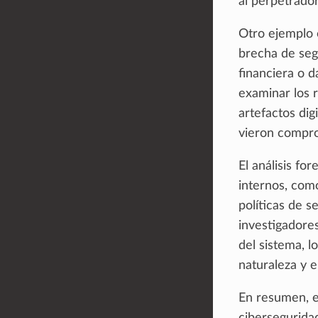
al perpetrador
Otro ejemplo 
brecha de seg
financiera o d
examinar los r
artefactos dig
vieron compro
El análisis fo
internos, como
políticas de s
investigadores
del sistema, l
naturaleza y e
En resumen, el