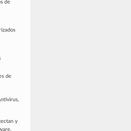
os de
rizados
s
es de
tivirus,
ectan y
ware,