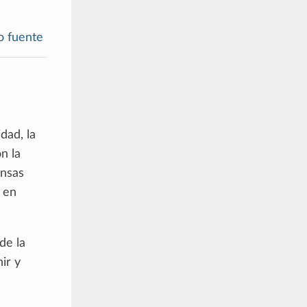
o fuente
dad, la
n la
ensas
 en
de la
ir y