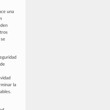
uce una
n
eden
otros
 se
seguridad
 de
ividad
rminar la
ables.