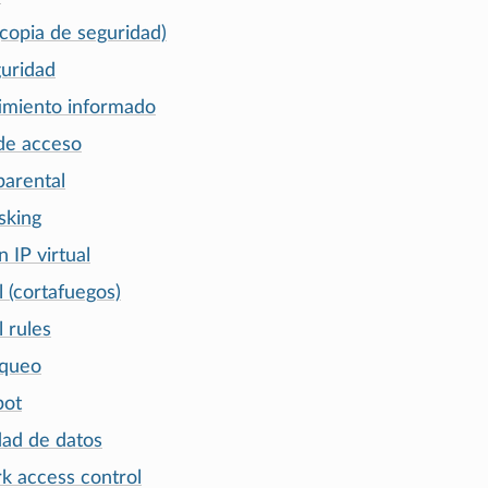
(copia de seguridad)
guridad
imiento informado
 de acceso
parental
sking
n IP virtual
l (cortafuegos)
l rules
oqueo
pot
dad de datos
k access control