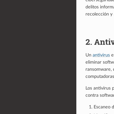
ciberseguridad
delitos inform
recolección y a
2.
Anti
Un
antivirus
e
eliminar soft
ransomware, q
computadoras 
Los antivirus 
contra softwar
Escaneo d