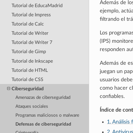
Además de los 
Tutorial de EducaMadrid
ejemplo, actú
Tutorial de Impress
filtrando el t
Tutorial de Calc
Los programas
Tutorial de Writer
(IPS) monitor
Tutorial de Writer 7
responden aut
Tutorial de Gimp
Tutorial de Inkscape
Además de est
Tutorial de HTML
juegan un pap
Tutorial de CSS
usuarios deben
como hacer cl
Ciberseguridad
confiables.
Amenazas de ciberseguridad
Ataques sociales
Índice de con
Programas maliciosos o malware
1. Análisis 
Defensas de ciberseguridad
2. Antiviru
Criptografía