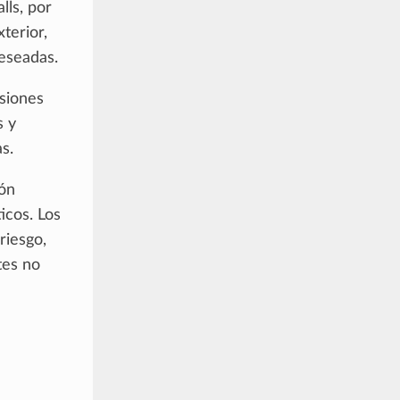
lls, por
terior,
deseadas.
usiones
s y
s.
ión
icos. Los
riesgo,
tes no