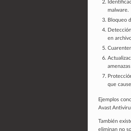
Identifica
malware.
Bloqueo d
Detección
en archivo
Cuarenten
Actualiza
amenazas 
Protecció
que cause
Ejemplos conc
Avast Antiviru
También exist
eliminan no s