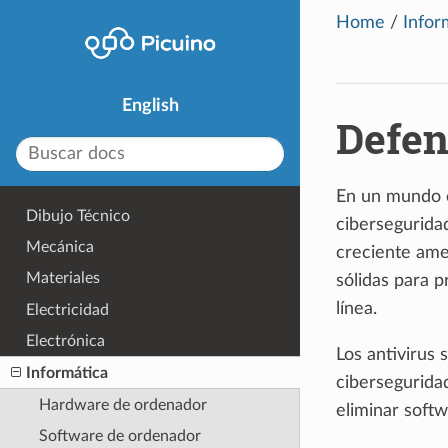
Home
/
Infor
English
Defen
En un mundo c
Dibujo Técnico
cibersegurida
Mecánica
creciente ame
Materiales
sólidas para p
línea.
Electricidad
Electrónica
Los antivirus 
Informática
cibersegurida
Hardware de ordenador
eliminar softw
Software de ordenador