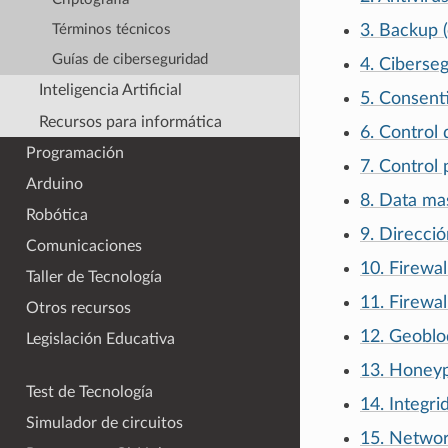
3. Backup 
Términos técnicos
Guías de ciberseguridad
4. Ciberse
Inteligencia Artificial
5. Consent
Recursos para informática
6. Control
Programación
7. Control 
Arduino
8. Data ma
Robótica
9. Direcció
Comunicaciones
10. Firewal
Taller de Tecnología
11. Firewal
Otros recursos
12. Geobl
Legislación Educativa
13. Honey
Test de Tecnología
14. Integri
Simulador de circuitos
15. Networ