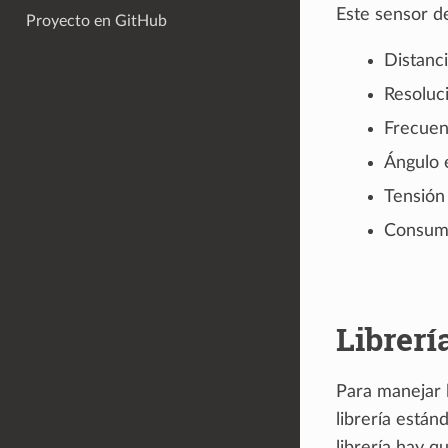
Este sensor de
Proyecto en GitHub
Distanc
Resoluc
Frecuen
Ángulo e
Tensión
Consumo
Librerí
Para manejar l
librería están