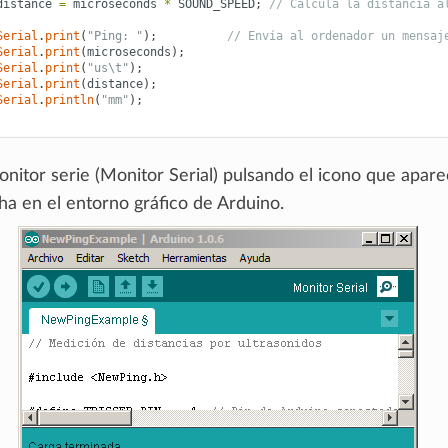
distance
=
microseconds
*
SOUND_SPEED
;
// Calcula la distancia a
Serial
.
print
(
"Ping: "
);
// Envía al ordenador un mensaj
Serial
.
print
(
microseconds
);
Serial
.
print
(
"us
\t
"
);
Serial
.
print
(
distance
);
Serial
.
println
(
"mm"
);
onitor serie (Monitor Serial) pulsando el icono que apare
ha en el entorno gráfico de Arduino.