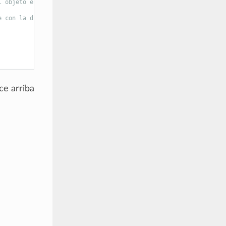
l objeto en milímetros
e con la distancia medida
ce arriba