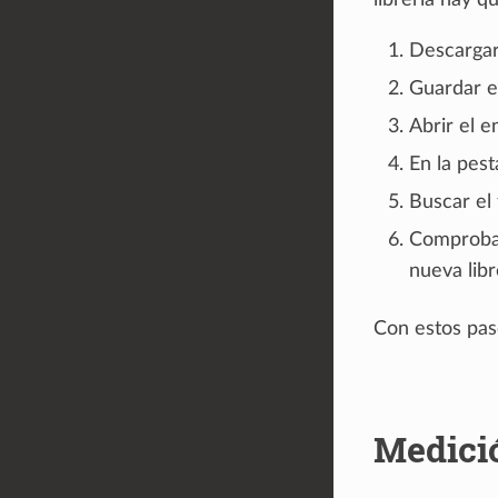
librería hay q
Descargar 
Guardar e
Abrir el e
En la pest
Buscar el 
Comprobar
nueva lib
Con estos paso
Medició