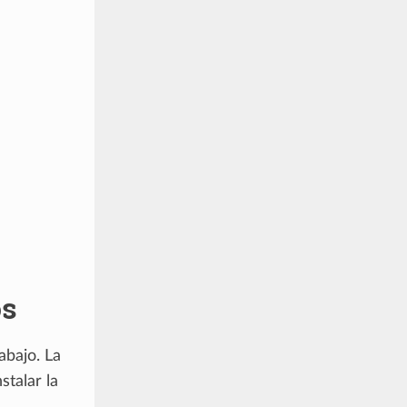
os
abajo. La
nstalar la