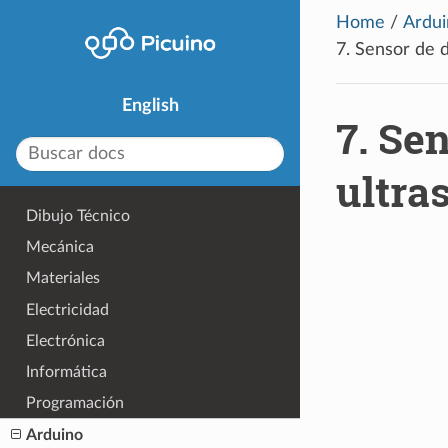
Home
/
Ardui
7.
Sensor de d
English
7.
Sen
ultra
Dibujo Técnico
Mecánica
Materiales
Electricidad
Electrónica
Informática
Programación
Arduino