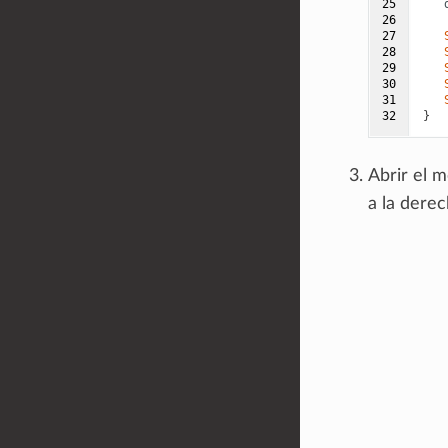
25

26

27

28

29

30

31

32
}
Abrir el m
a la derec