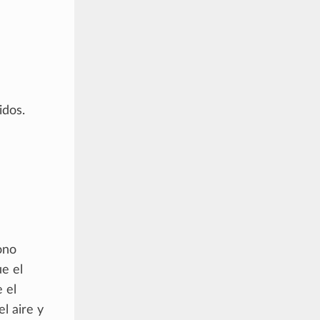
idos.
ono
ue el
 el
el aire y