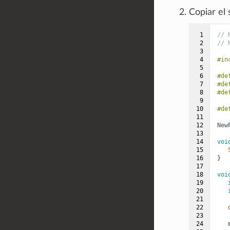
Copiar el 
 1

// 
 2

// 
 3

 4

#in
 5

 6

#de
 7

#de
 8

#de
 9

10

#de
11

12

New
13

14

voi
15

16

}
17

18

voi
19

20

21

22

23

24
