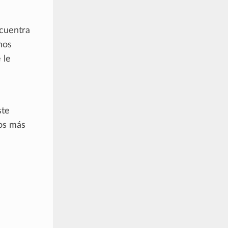
ncuentra
nos
 le
ste
los más