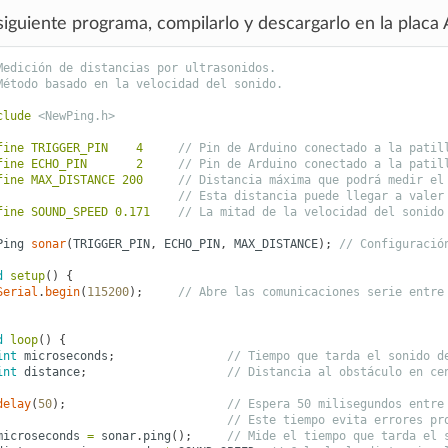
siguiente programa, compilarlo y descargarlo en la placa 
Medición de distancias por ultrasonidos.
Método basado en la velocidad del sonido.
clude
<NewPing.h>
fine TRIGGER_PIN    4     
// Pin de Arduino conectado a la patil
fine ECHO_PIN       2     
// Pin de Arduino conectado a la patil
fine MAX_DISTANCE 200     
// Distancia máxima que podrá medir el
// Esta distancia puede llegar a valer
fine SOUND_SPEED 0.171    
// La mitad de la velocidad del sonido
Ping
sonar
(
TRIGGER_PIN
,
ECHO_PIN
,
MAX_DISTANCE
);
// Configuració
d
setup
()
{
Serial
.
begin
(
115200
);
// Abre las comunicaciones serie entre
d
loop
()
{
int
microseconds
;
// Tiempo que tarda el sonido d
int
distance
;
// Distancia al obstáculo en ce
delay
(
50
);
// Espera 50 milisegundos entre
// Este tiempo evita errores pr
microseconds
=
sonar
.
ping
();
// Mide el tiempo que tarda el 