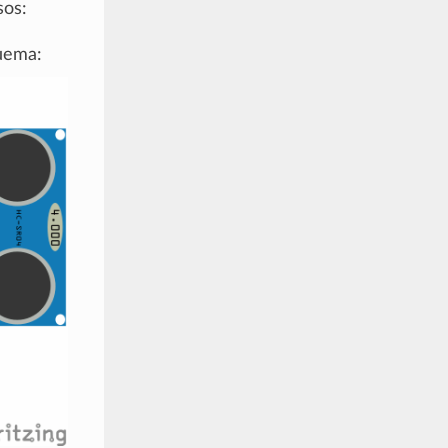
sos:
quema: