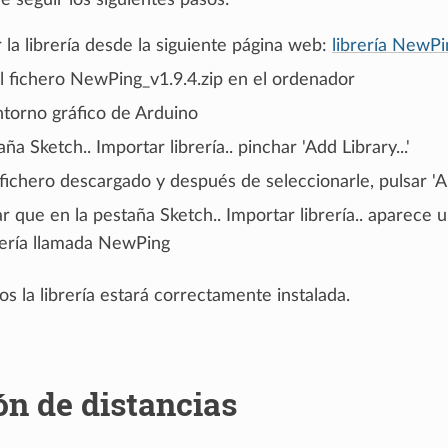
ue seguir los siguientes pasos:
la librería desde la siguiente página web:
librería NewPi
l fichero NewPing_v1.9.4.zip en el ordenador
ntorno gráfico de Arduino
aña Sketch.. Importar librería.. pinchar 'Add Library...'
fichero descargado y después de seleccionarle, pulsar 'Ab
 que en la pestaña Sketch.. Importar librería.. aparece 
rería llamada NewPing
s la librería estará correctamente instalada.
n de distancias