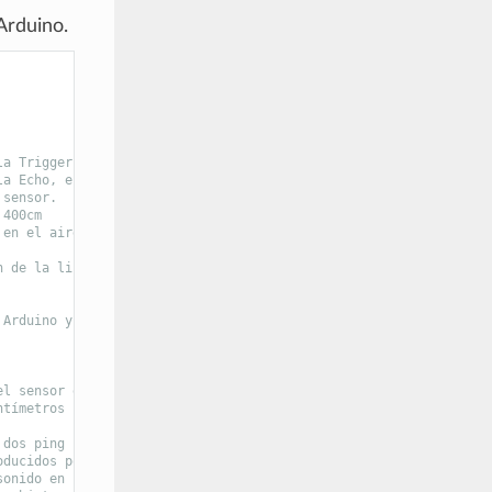
Arduino.
la Trigger, en el sensor de ultrasonidos.
la Echo, en el sensor de ultrasonidos.
 sensor.
 400cm
 en el aire, medida en [mm/us]
n de la librería NewPing
 Arduino y el ordenador
el sensor en rebotar y volver
ntímetros
 dos ping consecutivos.
oducidos por el eco.
sonido en rebotar