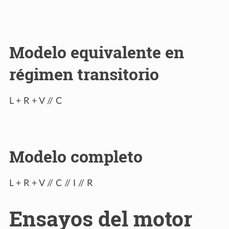
Modelo equivalente en
régimen transitorio
L + R + V // C
Modelo completo
L + R + V // C // I // R
Ensayos del motor