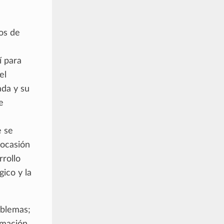
os de
í para
el
ada y su
e
e se
 ocasión
rollo
ico y la
oblemas;