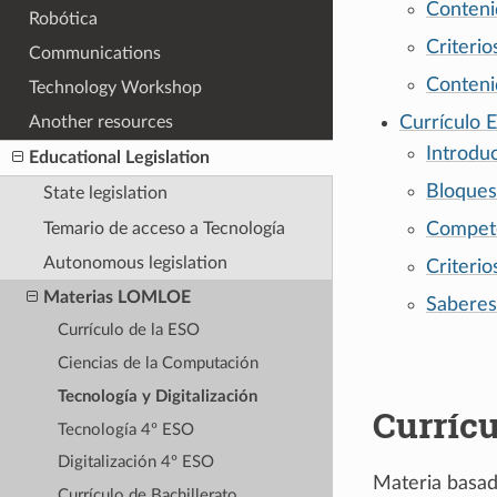
Conteni
Robótica
Criteri
Communications
Conteni
Technology Workshop
Currículo E
Another resources
Introdu
Educational Legislation
Bloques
State legislation
Temario de acceso a Tecnología
Compete
Autonomous legislation
Criterio
Materias LOMLOE
Saberes
Currículo de la ESO
Ciencias de la Computación
Tecnología y Digitalización
Currícu
Tecnología 4º ESO
Digitalización 4º ESO
Materia basad
Currículo de Bachillerato