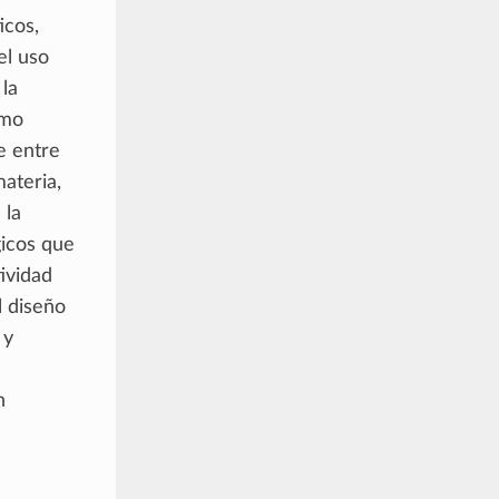
icos,
el uso
 la
smo
e entre
materia,
 la
gicos que
tividad
l diseño
 y
n