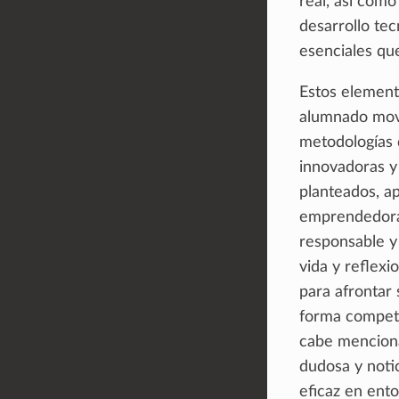
real, así como
desarrollo te
esenciales qu
Estos element
alumnado movil
metodologías d
innovadoras y
planteados, ap
emprendedora.
responsable y 
vida y reflexi
para afrontar
forma compete
cabe menciona
dudosa y notic
eficaz en entor