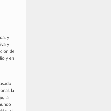
da, y
iva y
ación de
dio y en
a
basado
onal, la
e, la
 mundo