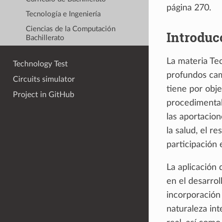
página 270.
Tecnología e Ingeniería
Ciencias de la Computación
Introduc
Bachillerato
La materia Tec
Technology Test
profundos cam
Circuits simulator
tiene por obje
Project in GitHub
procedimental.
las aportacion
la salud, el r
participación 
La aplicación
en el desarrol
incorporación 
naturaleza int