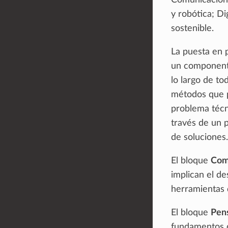
Comunicación 
y robótica; Di
sostenible.
La puesta en 
un componente
lo largo de to
métodos que p
problema técni
través de un 
de soluciones.
El bloque
Comu
implican el de
herramientas d
El bloque
Pen
fundamentos de