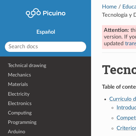
Home
/
Educa
Tecnología y D
Attention:
th
Español
version. If yo
updated
trans
Tecno
Technical drawing
Mechanics
Materials
Table of conte
Electricity
Currículo 
Electronics
Introdu
Computing
Compete
Programming
Criteri
Arduino