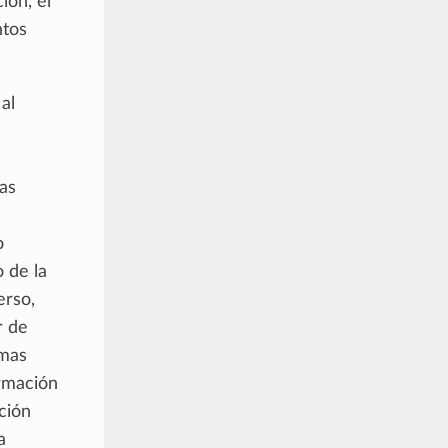
ión, el
ntos
al
as
o
o de la
erso,
r de
emas
ormación
ción
a