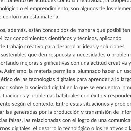
 el fomento de actitudes como la creatividad, la cooperac
cnológico o el emprendimiento, son algunos de los eleme
e conforman esta materia.
os, además, están concebidos de manera que posibiliten 
izar conocimientos científicos y técnicos, aplicando
e trabajo creativo para desarrollar ideas y soluciones
 sostenibles que den respuesta a necesidades o problem
ortando mejoras significativas con una actitud creativa y
 Asimismo, la materia permite al alumnado hacer un us
ético de las tecnologías digitales para aprender a lo larg
onar, sobre la sociedad digital en la que se encuentra inm
 situaciones y problemas habituales con éxito y responde
nte según el contexto. Entre estas situaciones y probl
r las generadas por la producción y transmisión de inf
ias falsas, las relacionadas con el logro de una comunica
nos digitales, el desarrollo tecnológico o los relativos a l