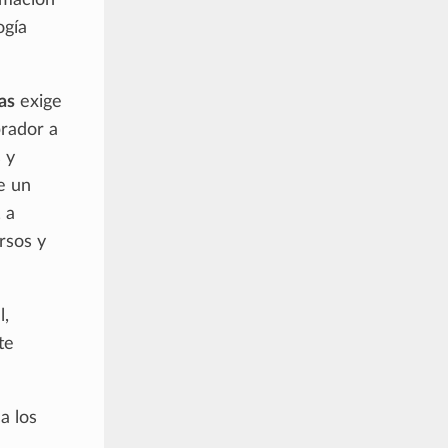
amación
ogía
as
exige
brador a
s y
e un
 a
rsos y
l,
te
a los