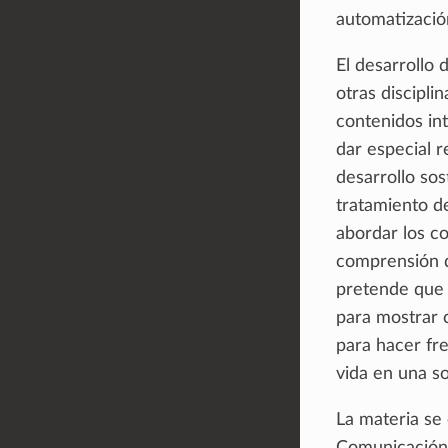
automatizació
El desarrollo 
otras discipl
contenidos in
dar especial r
desarrollo so
tratamiento d
abordar los co
comprensión d
pretende que 
para mostrar 
para hacer fre
vida en una so
La materia se