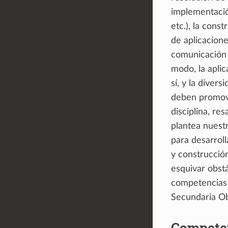
implementació
etc.), la cons
de aplicacione
comunicación 
modo, la apli
sí, y la diver
deben promove
disciplina, re
plantea nuestr
para desarroll
y construcció
esquivar obst
competencias 
Secundaria Obl
Competen