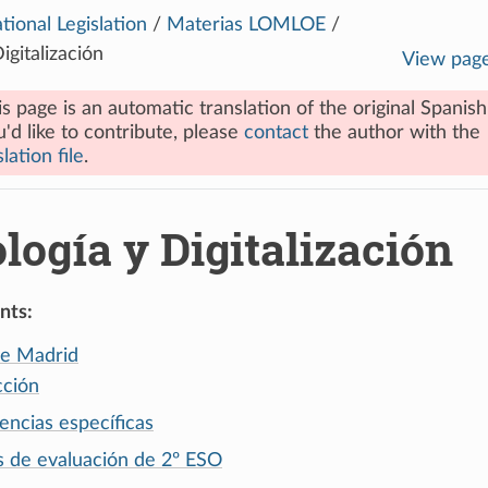
tional Legislation
/
Materias LOMLOE
/
igitalización
View pag
is page is an automatic translation of the original Spanish
u'd like to contribute, please
contact
the author with the
lation file
.
logía y Digitalización
nts:
de Madrid
cción
ncias específicas
os de evaluación de 2º ESO