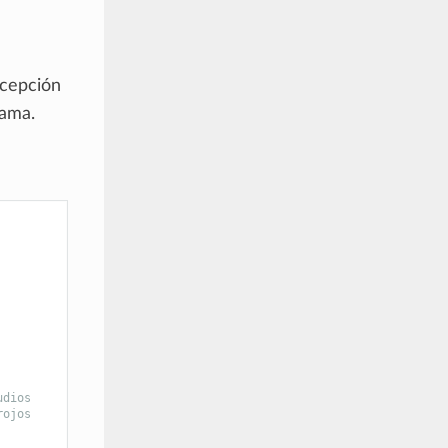
ecepción
rama.
udios
rojos