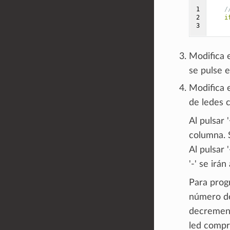
1

/
2

i
3
Modifica 
se pulse e
Modifica 
de ledes c
Al pulsar 
columna. 
Al pulsar 
'-' se irá
Para prog
número de
decrement
led compro