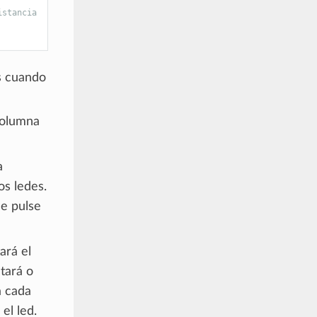
istancia
s cuando
columna
a
os ledes.
se pulse
ará el
tará o
a cada
el led.