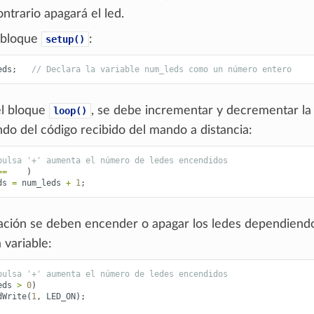
ntrario apagará el led.
 bloque
:
setup()
eds
;
// Declara la variable num_leds como un número entero
l bloque
, se debe incrementar y decrementar la 
loop()
do del código recibido del mando a distancia:
pulsa '+' aumenta el número de ledes encendidos
==
)
ds
=
num_leds
+
1
;
ación se deben encender o apagar los ledes dependiend
a variable:
pulsa '+' aumenta el número de ledes encendidos
eds
>
0
)
dWrite
(
1
,
LED_ON
);