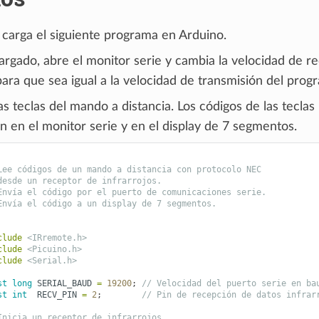
 carga el siguiente programa en Arduino.
argado, abre el monitor serie y cambia la velocidad de r
ara que sea igual a la velocidad de transmisión del prog
as teclas del mando a distancia. Los códigos de las teclas
n en el monitor serie y en el display de 7 segmentos.
Lee códigos de un mando a distancia con protocolo NEC
desde un receptor de infrarrojos.
Envía el código por el puerto de comunicaciones serie.
Envía el código a un display de 7 segmentos.
clude
<IRremote.h>
clude
<Picuino.h>
clude
<Serial.h>
st
long
SERIAL_BAUD
=
19200
;
// Velocidad del puerto serie en ba
st
int
RECV_PIN
=
2
;
// Pin de recepción de datos infrar
Inicia un receptor de infrarrojos