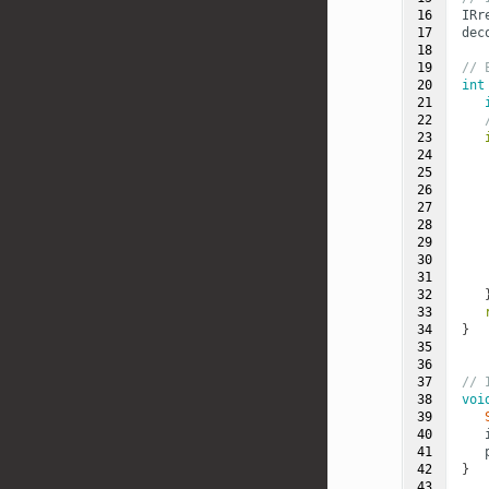
16

IRr
17

dec
18

19

// 
20

int
21

22

23

24

25

26

27

28

29

30

31

32

33

34

}
35

36

37

// 
38

voi
39

40

41

42

}
43
