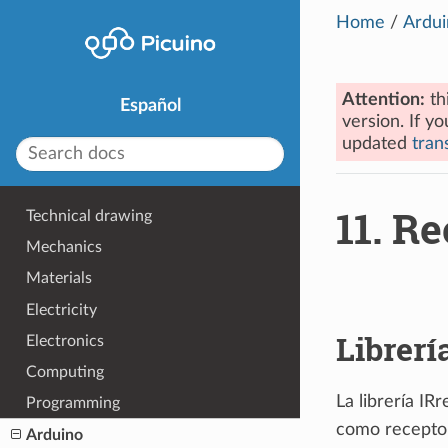
Home
/
Ardui
Attention:
th
Español
version. If yo
updated
trans
11.
Re
Technical drawing
Mechanics
Materials
Electricity
Librerí
Electronics
Computing
La librería I
Programming
como receptor
Arduino