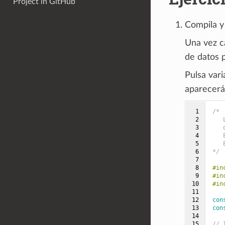
Project in GitHub
Compila y
Una vez c
de datos p
Pulsa vari
aparecerá
 1

/*
 2

   
 3

   
 4

   
 5

   
 6

*/
 7

 8

#in
 9

#in
10

#in
11

12

con
13

con
14

15

// 