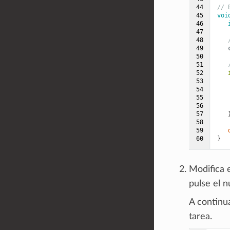
44

// 
45

voi
46

47

48

49

50

51

52

53

54

55

56

57

58

59

60
}
Modifica 
pulse el 
A continu
tarea.