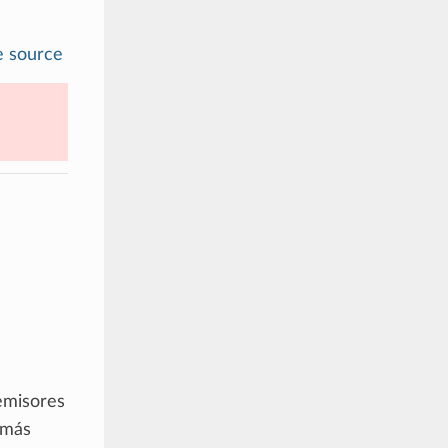
e source
 emisores
 más