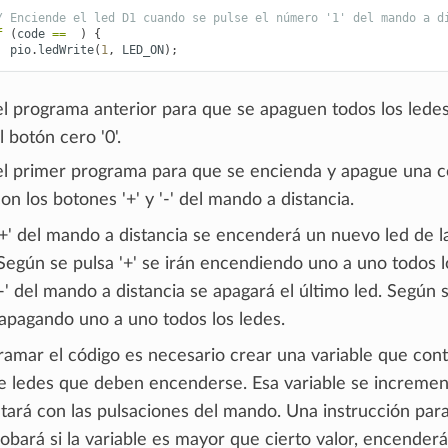
/ Enciende el led D1 cuando se pulse el número '1' del mando a d
f
(
code
==
)
{
pio
.
ledWrite
(
1
,
LED_ON
);
el programa anterior para que se apaguen todos los lede
l botón cero '0'.
el primer programa para que se encienda y apague una 
on los botones '+' y '-' del mando a distancia.
'+' del mando a distancia se encenderá un nuevo led de l
Según se pulsa '+' se irán encendiendo uno a uno todos l
'-' del mando a distancia se apagará el último led. Según 
n apagando uno a uno todos los ledes.
ramar el código es necesario crear una variable que cont
 ledes que deben encenderse. Esa variable se incremen
ará con las pulsaciones del mando. Una instrucción par
bará si la variable es mayor que cierto valor, encenderá 