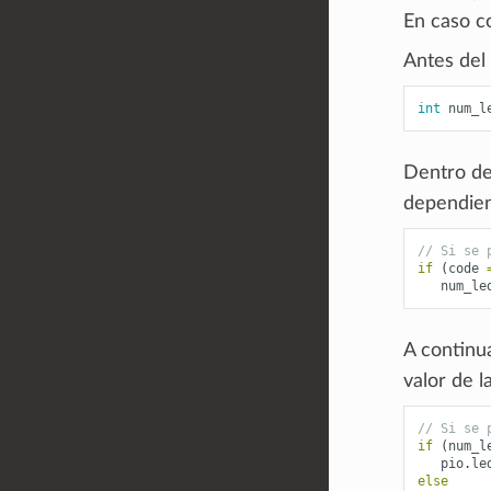
En caso co
Antes del
int
num_l
Dentro de
dependien
// Si se 
if
(
code
num_le
A continu
valor de l
// Si se 
if
(
num_l
pio
.
le
else