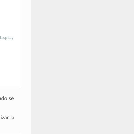
display
ndo se
zar la