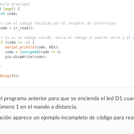
Bucle principal
d
loop
()
{
int
code
;
// Lee el código recibido por el receptor de infrarrojos
code
=
ir_read
();
// Si es un código válido, envía el código al puerto serie y al 
if
(
code
!=
-1
)
{
Serial
.
println
(
code
,
HEX
);
code
=
(
unsigned
)
code
>>
8
;
pio
.
dispWrite
(
code
);
}
delay
(
50
);
el programa anterior para que se encienda el led D1 cua
número 1 en el mando a distancia.
ación aparece un ejemplo incompleto de código para reali