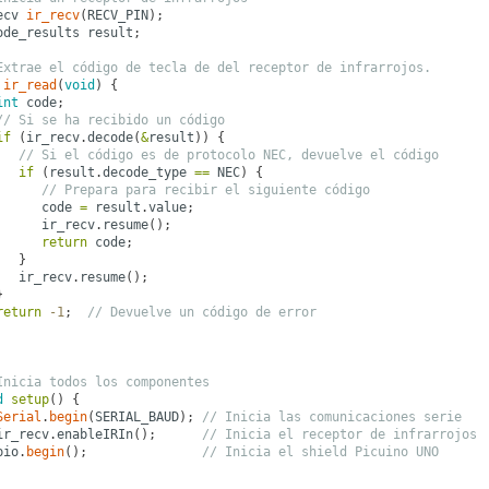
ecv
ir_recv
(
RECV_PIN
);
ode_results
result
;
Extrae el código de tecla de del receptor de infrarrojos.
ir_read
(
void
)
{
int
code
;
// Si se ha recibido un código
if
(
ir_recv
.
decode
(
&
result
))
{
// Si el código es de protocolo NEC, devuelve el código
if
(
result
.
decode_type
==
NEC
)
{
// Prepara para recibir el siguiente código
code
=
result
.
value
;
ir_recv
.
resume
();
return
code
;
}
ir_recv
.
resume
();
}
return
-1
;
// Devuelve un código de error
Inicia todos los componentes
d
setup
()
{
Serial
.
begin
(
SERIAL_BAUD
);
// Inicia las comunicaciones serie
ir_recv
.
enableIRIn
();
// Inicia el receptor de infrarrojos
pio
.
begin
();
// Inicia el shield Picuino UNO