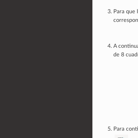
Para que l
correspon
A continu
de 8 cuadr
Para cont