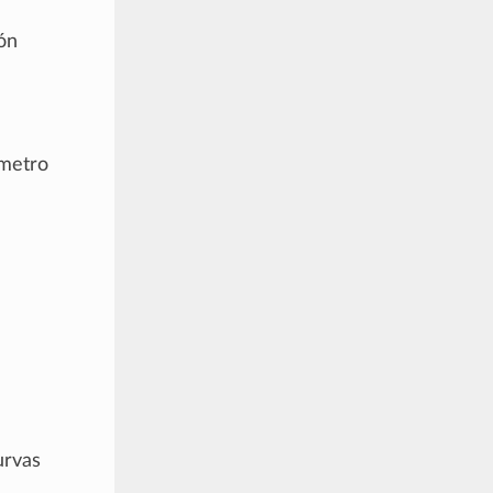
ón
ámetro
urvas