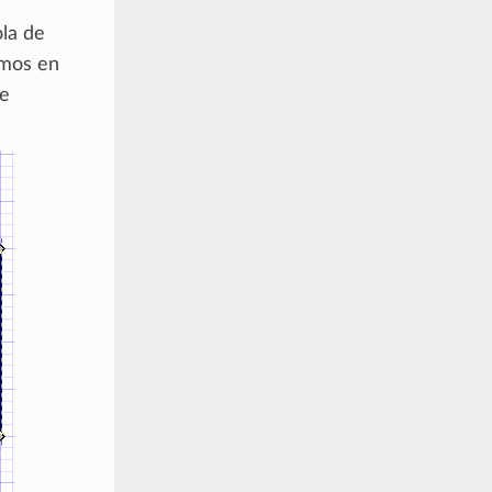
ola de
amos en
de