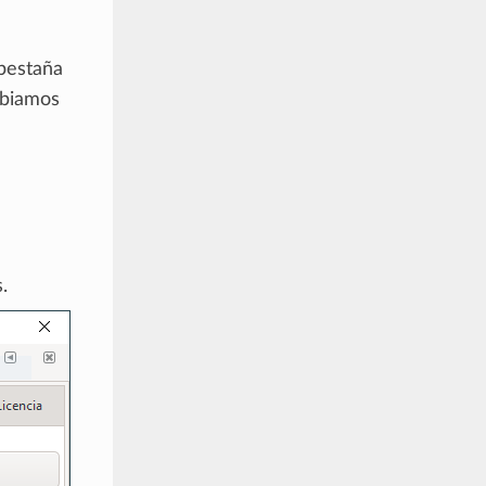
pestaña
mbiamos
.