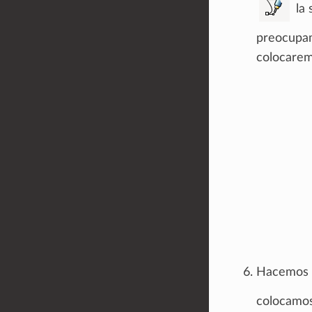
la 
preocupam
colocaremo
Hacemos z
colocamos 