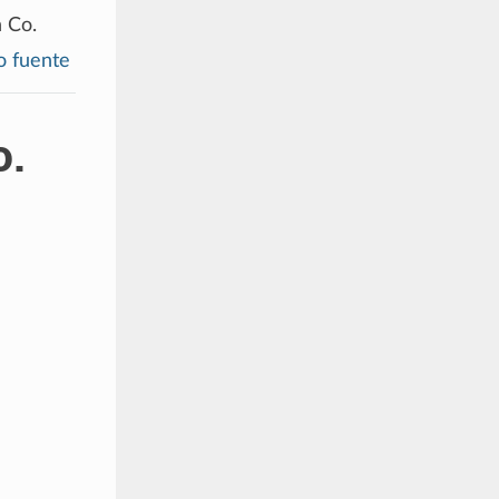
 Co.
o fuente
o.